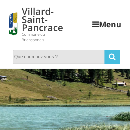
Skip
Villard-
to
Saint-
content
Menu
Pancrace
Commune du
Briançonnais